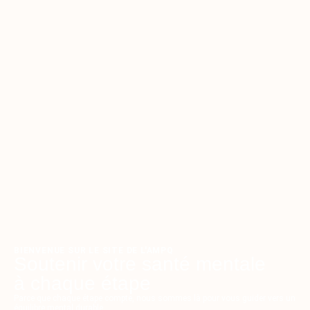
BIENVENUE SUR LE SITE DE L'AMPQ
Soutenir votre santé mentale
à chaque étape
Parce que chaque étape compte, nous sommes là pour vous guider vers un
équilibre mental durable.