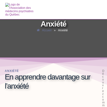
Anxiété
Accueil
»
Anxiété
ANXIÉTÉ
D
é
En apprendre davantage sur
c
o
u
l’anxiété
v
r
e
z
c
o
m
m