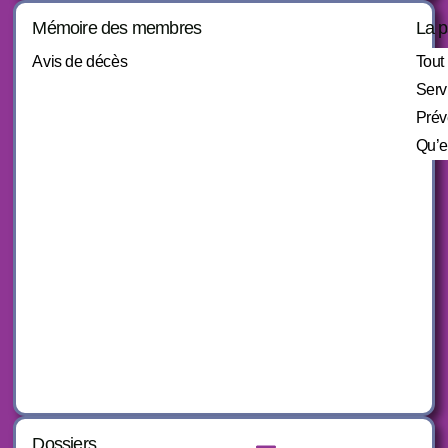
Mémoire des membres
La p
Avis de décès
Tout 
Serv
Prév
Qu’e
Dossiers