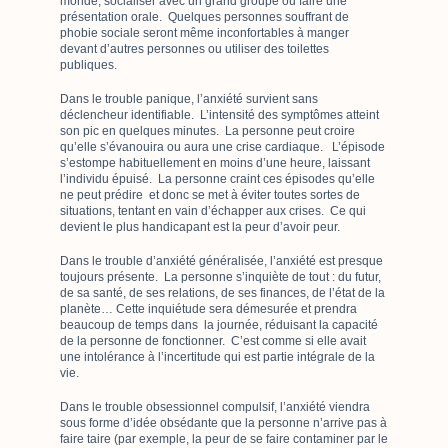
monde, socialiser avec un grand groupe ou faire une
présentation orale. Quelques personnes souffrant de
phobie sociale seront même inconfortables à manger
devant d’autres personnes ou utiliser des toilettes
publiques.
Dans le trouble panique, l’anxiété survient sans
déclencheur identifiable. L’intensité des symptômes atteint
son pic en quelques minutes. La personne peut croire
qu’elle s’évanouira ou aura une crise cardiaque. L’épisode
s’estompe habituellement en moins d’une heure, laissant
l’individu épuisé. La personne craint ces épisodes qu’elle
ne peut prédire et donc se met à éviter toutes sortes de
situations, tentant en vain d’échapper aux crises. Ce qui
devient le plus handicapant est la peur d’avoir peur.
Dans le trouble d’anxiété généralisée, l’anxiété est presque
toujours présente. La personne s’inquiète de tout : du futur,
de sa santé, de ses relations, de ses finances, de l’état de la
planète… Cette inquiétude sera démesurée et prendra
beaucoup de temps dans la journée, réduisant la capacité
de la personne de fonctionner. C’est comme si elle avait
une intolérance à l’incertitude qui est partie intégrale de la
vie.
Dans le trouble obsessionnel compulsif, l’anxiété viendra
sous forme d’idée obsédante que la personne n’arrive pas à
faire taire (par exemple, la peur de se faire contaminer par le