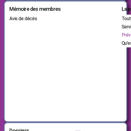
Mémoire des membres
La p
Avis de décès
Tout 
Serv
Prév
Qu’e
Dossiers