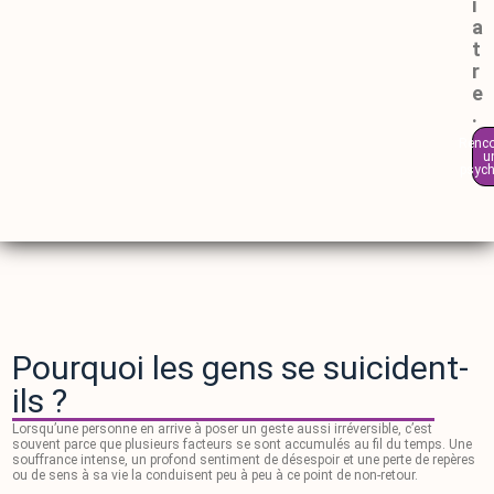
i
a
t
r
e
.
Renco
u
psych
Pourquoi les gens se suicident-
ils ?
Lorsqu’une personne en arrive à poser un geste aussi irréversible, c’est
souvent parce que plusieurs facteurs se sont accumulés au fil du temps. Une
souffrance intense, un profond sentiment de désespoir et une perte de repères
ou de sens à sa vie la conduisent peu à peu à ce point de non-retour.