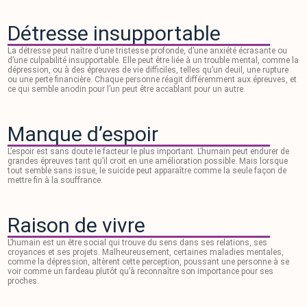
Détresse insupportable
La détresse peut naître d’une tristesse profonde, d’une anxiété écrasante ou
d’une culpabilité insupportable. Elle peut être liée à un trouble mental, comme la
dépression, ou à des épreuves de vie difficiles, telles qu’un deuil, une rupture
ou une perte financière. Chaque personne réagit différemment aux épreuves, et
ce qui semble anodin pour l’un peut être accablant pour un autre.
Manque d’espoir
L’espoir est sans doute le facteur le plus important. L’humain peut endurer de
grandes épreuves tant qu’il croit en une amélioration possible. Mais lorsque
tout semble sans issue, le suicide peut apparaître comme la seule façon de
mettre fin à la souffrance.
Raison de vivre
L’humain est un être social qui trouve du sens dans ses relations, ses
croyances et ses projets. Malheureusement, certaines maladies mentales,
comme la dépression, altèrent cette perception, poussant une personne à se
voir comme un fardeau plutôt qu’à reconnaître son importance pour ses
proches.