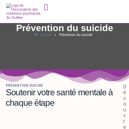
Prévention du suicide
Accueil
»
Prévention du suicide
PRÉVENTION SUICIDE
D
Soutenir votre santé mentale à
é
c
chaque étape
o
u
v
r
e