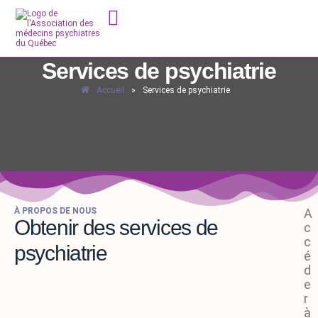
Services de psychiatrie
Accueil
»
Services de psychiatrie
À PROPOS DE NOUS
A
Obtenir des services de
c
c
psychiatrie
é
d
e
r
à