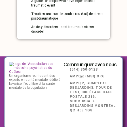
A guide for people who have experienced a
traumatic event
Troubles anxieux - le trouble (ou état) de stress
post-traumatique
Anxiety disorders - post-traumatic stress
disorder
Communiquer avec nous
(514) 350-5128
Un organisme réunissant des
AMPQ@FMSQ.ORG
experts en santé mentale, dédié à
AMPQ 2, COMPLEXE
favoriser l’équilibre et la santé
mentale de la population.
DESJARDINS, TOUR DE
L’EST, 30E ÉTAGE CASE
POSTALE 216,
SUCCURSALE
DESJARDINS MONTRÉAL
QC H5B 1G8