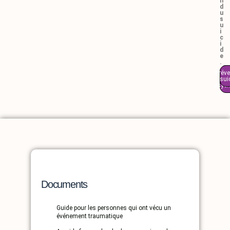
n
d
u
s
u
i
c
i
d
e
.
Renco
Préve
sui
u
psych
Documents
Guide pour les personnes qui ont vécu un
événement traumatique