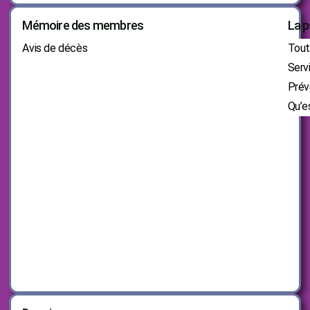
Mémoire des membres
La p
Avis de décès
Tout 
Serv
Prév
Qu’e